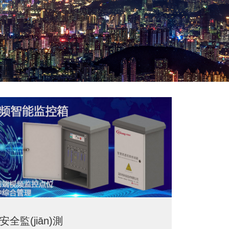
安全監(jiān)測