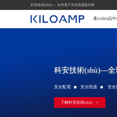
科安技術(shù) — 全球電子安全防護提供商
產(chǎn)品
科安技術(shù)
安全配電
安全防護
安全監(
了解科安技術(shù)