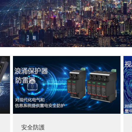
詢價單
安全防護