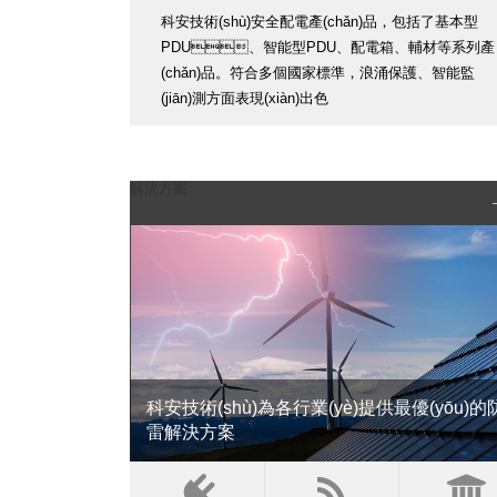
科安技術(shù)安全配電產(chǎn)品，包括了基本型
PDU、智能型PDU、配電箱、輔材等系列產
(chǎn)品。符合多個國家標準，浪涌保護、智能監
(jiān)測方面表現(xiàn)出色
解決方案
科安技術(shù)為各行業(yè)提供最優(yōu)的
雷解決方案