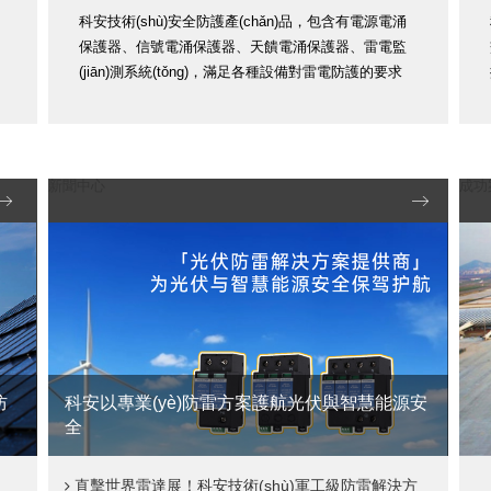
科安技術(shù)安全防護產(chǎn)品，包含有電源電涌
保護器、信號電涌保護器、天饋電涌保護器、雷電監
(jiān)測系統(tǒng)，滿足各種設備對雷電防護的要求
新聞中心
成功
防
科安以專業(yè)防雷方案護航光伏與智慧能源安
全
直擊世界雷達展！科安技術(shù)軍工級防雷解決方