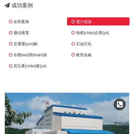
成功案例
詢價單
全部案例
電力能源
通信廣電
地產(chǎn)企業(yè)
交通運(yùn)輸
石油石化
水務(wù)環(huán)保
教育金融
其它產(chǎn)業(yè)
↑
導(dǎo)航