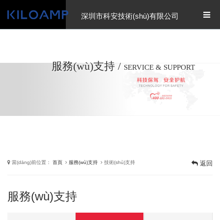
深圳市科安技術(shù)有限公司
服務(wù)支持 /
SERVICE & SUPPORT
當(dāng)前位置：
首頁
服務(wù)支持
技術(shù)支持
返回
服務(wù)支持