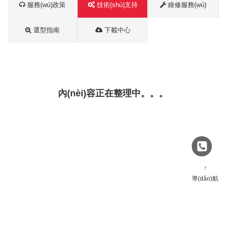
服務(wù)政策
技術(shù)支持
維修服務(wù)
選型指南
下載中心
詢價(jià)單
內(nèi)容正在整理中。。。
↑
導(dǎo)航