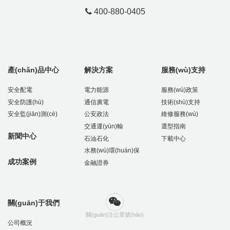
400-880-0405
產(chǎn)品中心
解決方案
服務(wù)支持
安全配電
電力能源
服務(wù)政策
安全防護(hù)
通信廣電
技術(shù)支持
安全監(jiān)測(cè)
公安政法
維修服務(wù)
交通運(yùn)輸
選型指南
新聞中心
石油石化
下載中心
水務(wù)環(huán)保
成功案例
金融證券
關(guān)于我們
關(guān)注公眾號(hào)
公司概況