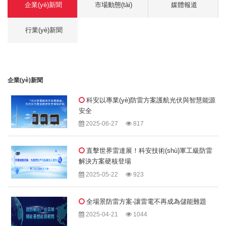
企業(yè)新聞
市場動態(tài)
媒體報道
行業(yè)新聞
詢價單
企業(yè)新聞
科安以專業(yè)防雷方案護航光伏與智慧能源
安全
2025-06-27
817
直擊世界雷達展！科安技術(shù)軍工級防雷
解決方案硬核登場
2025-05-22
923
全場景防雷方案-讓雷電不再成為儲能難題
2025-04-21
1044