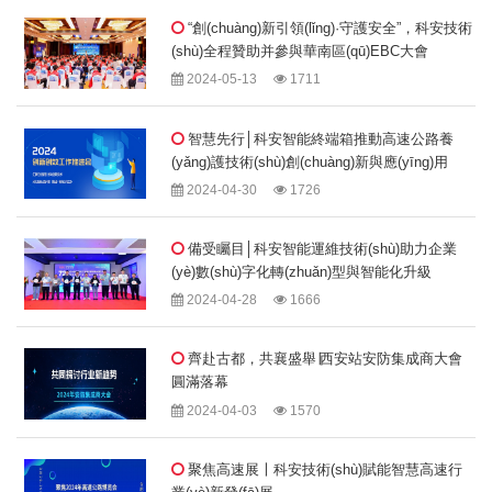
“創(chuàng)新引領(lǐng)·守護安全”，科安技術
(shù)全程贊助并參與華南區(qū)EBC大會
2024-05-13
1711
智慧先行│科安智能終端箱推動高速公路養
(yǎng)護技術(shù)創(chuàng)新與應(yīng)用
2024-04-30
1726
備受矚目│科安智能運維技術(shù)助力企業
(yè)數(shù)字化轉(zhuǎn)型與智能化升級
2024-04-28
1666
齊赴古都，共襄盛舉∣西安站安防集成商大會
圓滿落幕
2024-04-03
1570
聚焦高速展〡科安技術(shù)賦能智慧高速行