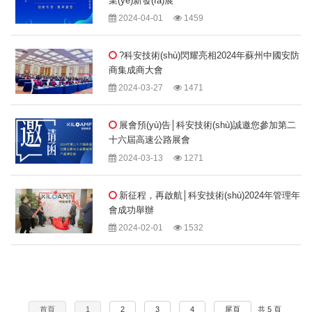
業(yè)新發(fā)展
2024-04-01
1459
?科安技術(shù)閃耀亮相2024年蘇州中國安防
商集成商大會
2024-03-27
1471
展會預(yù)告│科安技術(shù)誠邀您參加第二
十六屆高速公路展會
2024-03-13
1271
新征程，再啟航│科安技術(shù)2024年管理年
會成功舉辦
2024-02-01
1532
首頁
1
2
3
4
尾頁
共 5 頁