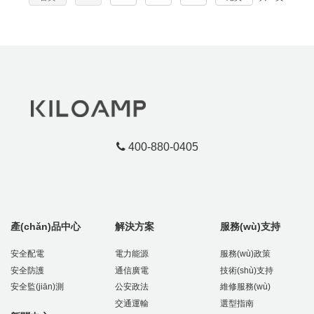
400-880-0405
產(chǎn)品中心
解決方案
服務(wù)支持
安全配電
電力能源
服務(wù)政策
安全防護
通信廣電
技術(shù)支持
安全監(jiān)測
公安政法
維修服務(wù)
交通運輸
選型指南