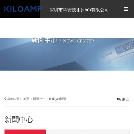
深圳市科安技術(shù)有限公司
新聞中心 /
NEWS CENTER
當前位置：
首頁
新聞中心
企業(yè)新聞
返回
新聞中心