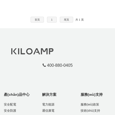
首頁
1
尾頁
共 1 頁
400-880-0405
產(chǎn)品中心
解決方案
服務(wù)支持
安全配電
電力能源
服務(wù)政策
安全防護
通信廣電
技術(shù)支持