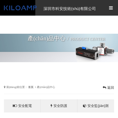
深圳市科安技術(shù)有限公司
產(chǎn)品中心 /
PRODUCT CENTER
當(dāng)前位置：
首頁
產(chǎn)品中心
返回
安全配電
安全防護
安全監(jiān)測