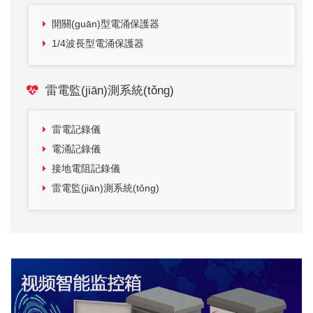
開關(guān)型電涌保護器
1/4波長型電涌保護器
雷電監(jiān)測系統(tǒng)
雷電記錄儀
電涌記錄儀
接地電阻記錄儀
雷電監(jiān)測系統(tǒng)