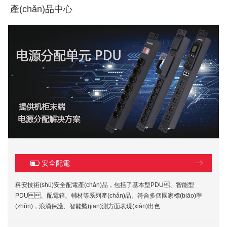
產(chǎn)品中心
詢價單
安全配電
科安技術(shù)安全配電產(chǎn)品，包括了基本型PDU、智能型
PDU、配電箱、輔材等系列產(chǎn)品。符合多個國家標(biāo)準
(zhǔn)，浪涌保護、智能監(jiān)測方面表現(xiàn)出色