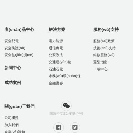
產(chǎn)品中心
解決方案
服務(wù)支持
安全配電
電力能源
服務(wù)政策
安全防護(hù)
通信廣電
技術(shù)支持
安全監(jiān)測(cè)
公安政法
維修服務(wù)
交通運(yùn)輸
選型指南
新聞中心
石油石化
下載中心
水務(wù)環(huán)保
成功案例
金融證券
關(guān)于我們
關(guān)注公眾號(hào)
公司概況
加入我們
企業(yè)視頻